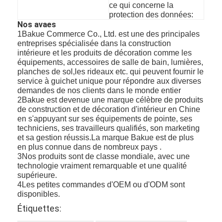
Accessoire de salle de bain
ce qui concerne la
protection des données:
Nos avaes
Ensembles d'armoires de salle de bain
1Bakue Commerce Co., Ltd. est une des principales
entreprises spécialisée dans la construction
Poignées et boutons de meubles
intérieure et les produits de décoration comme les
équipements, accessoires de salle de bain, lumières,
Accessoires de sacs à main
planches de sol,les rideaux etc. qui peuvent fournir le
service à guichet unique pour répondre aux diverses
Serrure de combinaison réglable
demandes de nos clients dans le monde entier
2Bakue est devenue une marque célèbre de produits
de construction et de décoration d'intérieur en Chine
en s'appuyant sur ses équipements de pointe, ses
techniciens, ses travailleurs qualifiés, son marketing
et sa gestion réussis.La marque Bakue est de plus
en plus connue dans de nombreux pays .
3Nos produits sont de classe mondiale, avec une
technologie vraiment remarquable et une qualité
supérieure.
4Les petites commandes d'OEM ou d'ODM sont
disponibles.
Étiquettes: