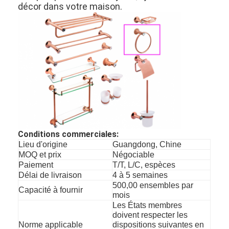
décor dans votre maison.
Serrure de porte intelligente
Fermeture de la porte du hangar
Matériel accessoire de porte
Poignées de porte de cylindre
Fermetures tubulaires
Serrure d'armoire intelligente
Conditions commerciales:
Fermetures de porte coulissantes métalliques
Lieu d'origine
Guangdong, Chine
MOQ et prix
Négociable
Robinet d'eau intelligent
Paiement
T/T, L/C, espèces
Délai de livraison
4 à 5 semaines
500,00 ensembles par
articles sanitaires de salle de bains
Capacité à fournir
mois
Les États membres
Panneaux de douche de salle de bain
doivent respecter les
Norme applicable
dispositions suivantes en