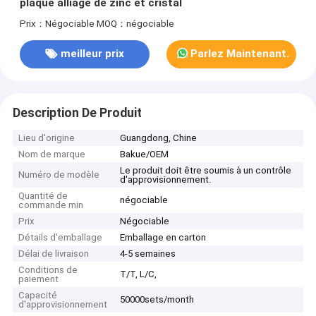
plaque alliage de zinc et cristal
Prix：Négociable
MOQ：négociable
meilleur prix
Parlez Maintenant.
Description De Produit
Lieu d'origine
Guangdong, Chine
Nom de marque
Bakue/OEM
Le produit doit être soumis à un contrôle
Numéro de modèle
d'approvisionnement.
Quantité de
négociable
commande min
Prix
Négociable
Détails d'emballage
Emballage en carton
Délai de livraison
4-5 semaines
Conditions de
T/T, L/C,
paiement
Capacité
50000sets/month
d'approvisionnement