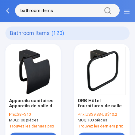
Bathroom Items
(120)
Appareils sanitaires
ORB Hôtel
Appareils de salle de
fournitures de salle
bain ORB Appareils
de bains en laiton
Prix:
$8~$10
Prix:
US$9.83-US$10.2
de salle de bain
anneau de serviette
MOQ:
100 pièces
MOQ:
100 pièces
murale monté
serviette soutif
Trouvez les derniers prix
Trouvez les derniers prix
articles de salle de