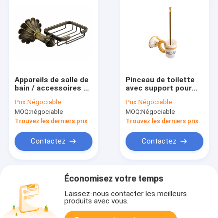
Appareils de salle de
Pinceau de toilette
bain / accessoires de
avec support pour
salle de bain Plaque à
accessoires de salle
Prix:
Négociable
Prix:
Négociable
savon antique
de bain
MOQ:
négociable
MOQ:
Négociable
plaquée en laiton
Trouvez les derniers prix
Trouvez les derniers prix
Contactez
Contactez
Économisez votre temps
Laissez-nous contacter les meilleurs
produits avec vous.