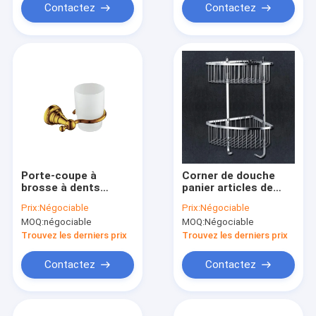
bains
Contactez
Contactez
Porte-coupe à
Corner de douche
brosse à dents
panier articles de
articles de salle de
salle de bain finition
Prix:
Négociable
Prix:
Négociable
bain dorés Longue
en acier inoxydable
MOQ:
négociable
MOQ:
Négociable
durée de vie
satiné
Trouvez les derniers prix
Trouvez les derniers prix
Contactez
Contactez