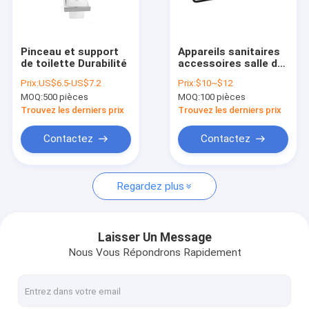
À propos de nous
visite de l'usine
Pinceau et support
Appareils sanitaires
de toilette Durabilité
accessoires salle de
Contrôle de la qualité
bains rangement à
Prix:
US$6.5-US$7.2
Prix:
$10~$12
serviettes murales
MOQ:
500 pièces
MOQ:
100 pièces
rangement à
Nous contacter
serviettes en laiton
Trouvez les derniers prix
Trouvez les derniers prix
Nouvelles
Contactez
Contactez
Les affaires
Regardez plus
Serrure de porte de mortaise
Laisser Un Message
Nous Vous Répondrons Rapidement
Fermeture de porte en acier inoxydable
handlesets de porte d'entrée