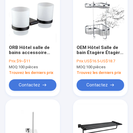
ORB Hôtel salle de
OEM Hôtel Salle de
bains accessoire
bain Étagère Étagère
double porte-
Armature de salle de
Prix:
$9~$11
Prix:
US$16.5-US$18.7
bouteilles porte-
bain Pas
MOQ:
100 pièces
MOQ:
100 pièces
brosses à dents
d'assemblage
monté sur le mur
Trouvez les derniers prix
Trouvez les derniers prix
Contactez
Contactez
À la maison
Produits
Vidéos