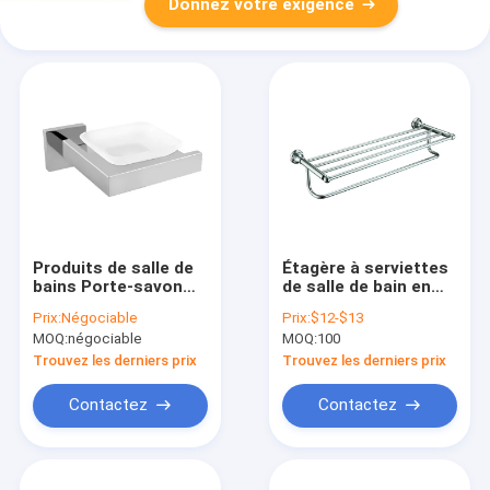
Donnez votre exigence
Produits de salle de
Étagère à serviettes
bains Porte-savon
de salle de bain en
570g, Boîte vierge
laiton de haute
Prix:
Négociable
Prix:
$12-$13
Emballage Produits
qualité
MOQ:
négociable
MOQ:
100
de salle de bains
Trouvez les derniers prix
Trouvez les derniers prix
Contactez
Contactez