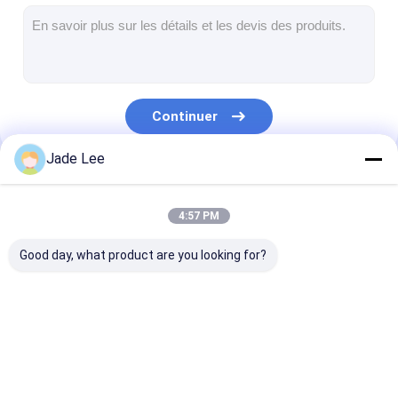
Serrure de porte intelligente
Fermeture de la porte du hangar
Matériel accessoire de porte
Continuer
Poignées de porte de cylindre
Jade Lee
Fermetures tubulaires
Nos Catégories
Serrure d'armoire intelligente
4:57 PM
Fermetures de porte coulissantes métalliques
Good day, what product are you looking for?
Robinet d'eau intelligent
articles sanitaires de salle de bains
Serrure de porte de
Fermeture de porte
handlesets de 
Panneaux de douche de salle de bain
mortaise
en acier inoxydable
d'entrée