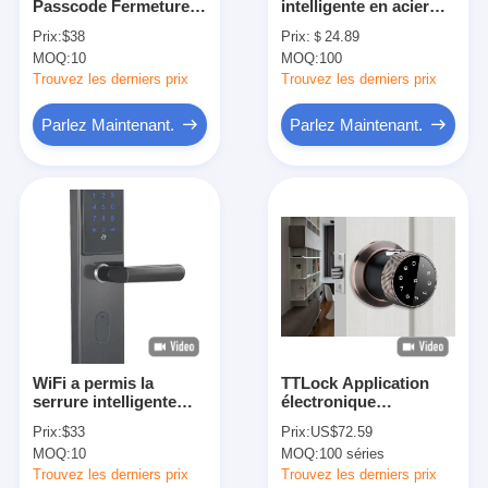
Passcode Fermeture
intelligente en acier
À propos de nous
de porte pour un
inoxydable anti-vol 50
Prix:
$38
Prix:
＄24.89
administrateur et
mm avec clé
MOQ:
10
MOQ:
100
jusqu'à 100
mécanique
visite de l'usine
utilisateurs
Trouvez les derniers prix
Trouvez les derniers prix
Contrôle de la qualité
Parlez Maintenant.
Parlez Maintenant.
Nous contacter
Nouvelles
Les affaires
Serrure de porte de mortaise
WiFi a permis la
TTLock Application
serrure intelligente
électronique
Fermeture de porte en acier inoxydable
électronique
télécommande
Prix:
$33
Prix:
US$72.59
obtiennent cette
Bluetooth Cylindre de
handlesets de porte d'entrée
MOQ:
10
MOQ:
100 séries
fonction par
verrouillage
l'intermédiaire du
contrôlé,Cylindre de
Trouvez les derniers prix
Trouvez les derniers prix