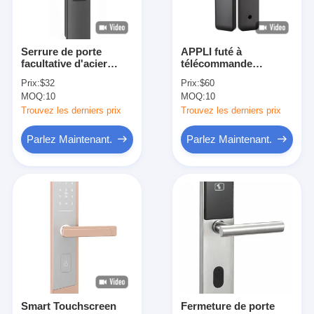
Serrure de porte
APPLI futé à
facultative d'acier
télécommande
inoxydable Bluetooth
Funciton de WiFi
Prix:
$32
Prix:
$60
de mortaise anti-vol
Smartphone de
MOQ:
10
MOQ:
10
aucun Limet de l'EKey
serrure de porte et
contrôle de voix
Trouvez les derniers prix
Trouvez les derniers prix
Parlez Maintenant.
Parlez Maintenant.
À la maison
Produits
Vidéos
Smart Touchscreen
Fermeture de porte