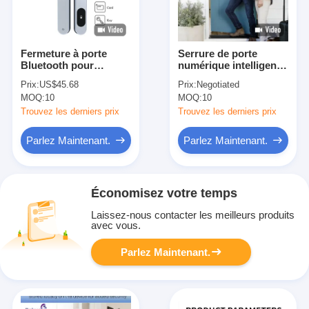
Fermeture à porte
Serrure de porte
Bluetooth pour
numérique intelligente,
appartement
noyau WiFi, contrôle à
Prix:
US$45.68
Prix:
Negotiated
distance, serrure de
MOQ:
10
MOQ:
10
porte intelligente pour
la gestion des accès
Trouvez les derniers prix
Trouvez les derniers prix
Parlez Maintenant.
Parlez Maintenant.
Économisez votre temps
Laissez-nous contacter les meilleurs produits
avec vous.
Parlez Maintenant.