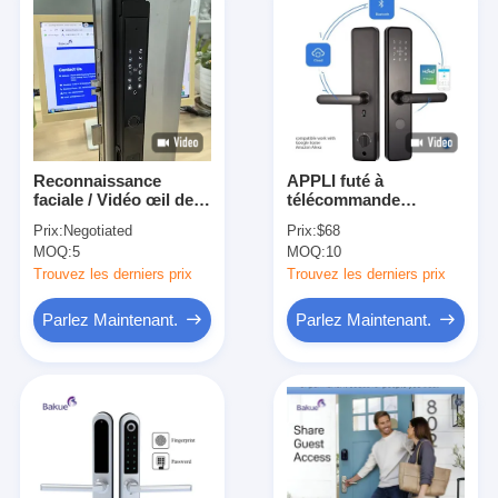
Reconnaissance
APPLI futé à
faciale / Vidéo œil de
télécommande
chat / Fermeture de
Funciton de WiFi
Prix:
Negotiated
Prix:
$68
porte intelligente Palm
Smartphone de
MOQ:
5
MOQ:
10
Vein IP65 aluminium
serrure de porte et
contrôle de voix
Trouvez les derniers prix
Trouvez les derniers prix
Parlez Maintenant.
Parlez Maintenant.