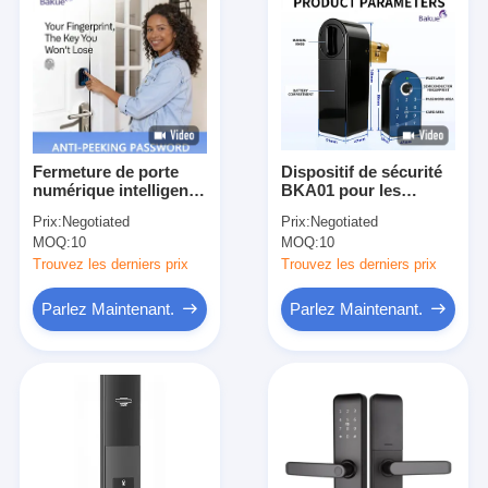
Fermeture de porte
Dispositif de sécurité
numérique intelligente
BKA01 pour les
Fermeture de porte
applications
Prix:
Negotiated
Prix:
Negotiated
RFID supportant la
professionnelles et
MOQ:
10
MOQ:
10
gestion de l'accès
domestiques
Cooper en aluminium
Trouvez les derniers prix
Trouvez les derniers prix
Parlez Maintenant.
Parlez Maintenant.