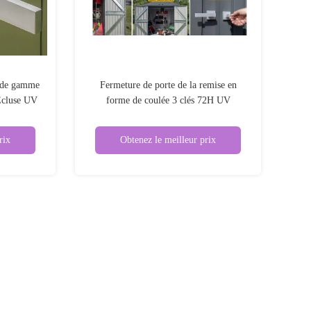
 de gamme
Fermeture de porte de la remise en
Écluse UV
forme de coulée 3 clés 72H UV
r une seule
Fermeture de rangement extérieur
eur 3 clés
rix
Obtenez le meilleur prix