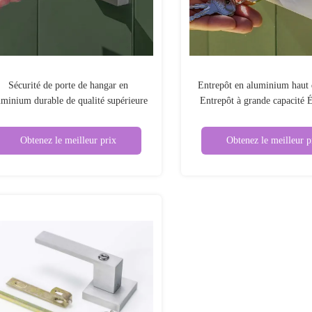
Sécurité de porte de hangar en
Entrepôt en aluminium haut
uminium durable de qualité supérieure
Entrepôt à grande capacité 
ésistant aux UV pour le stockage du
résistant aux intempéries Pou
jardin
porte double Entrepôt extéri
Obtenez le meilleur prix
Obtenez le meilleur p
incluses