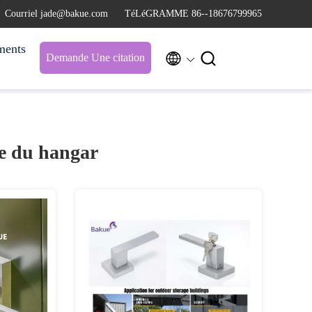
Courriel jade@bakue.com
TéLéGRAMME 86--18676799965
ments


Demande Une citation
te du hangar