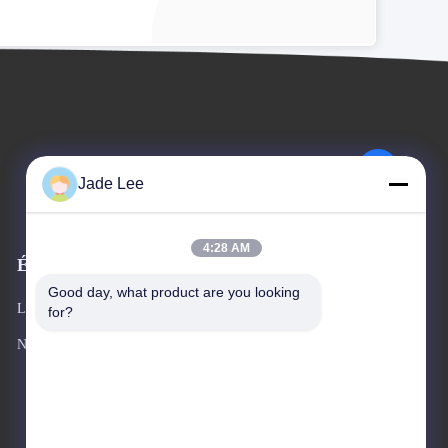
Jade Lee
4:28 AM
Événements
Demande Une citation
Good day, what product are you looking 
Les affaires
for?
TéLéGRAMME 86--18676799965
Nouvelles


