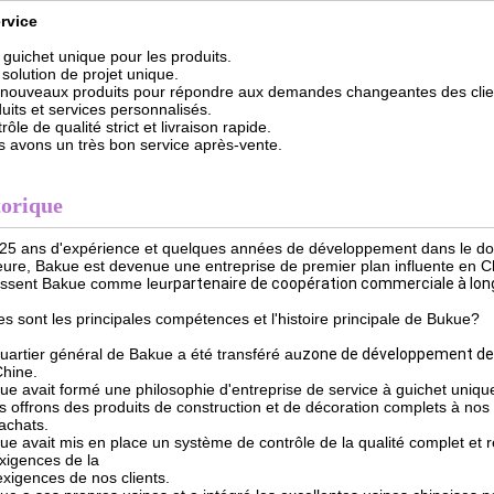
rvice
 guichet unique pour les produits.
solution de projet unique.
 nouveaux produits pour répondre aux demandes changeantes des clie
uits et services personnalisés.
ôle de qualité strict et livraison rapide.
 avons un très bon service après-vente.
torique
25 ans d'expérience et quelques années de développement dans le domai
ieure, Bakue est devenue une entreprise de premier plan influente en C
issent Bakue comme leur
partenaire de coopération commerciale à lo
es sont les principales compétences et l'histoire principale de Bukue?
uartier général de Bakue a été transféré au
zone de développement de 
Chine.
ue avait formé une philosophie d'entreprise de service à guichet uniqu
 offrons des produits de construction et de décoration complets à nos 
 achats.
ue avait mis en place un système de contrôle de la qualité complet et r
xigences de la
exigences de nos clients.