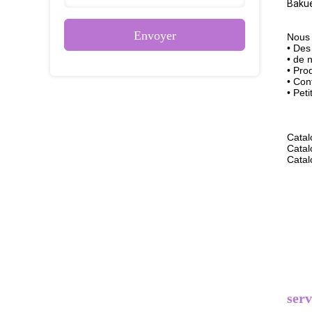
Bakue
Envoyer
Nous 
• Des
• de 
• Pro
• Cont
• Pe
Catal
Catal
Catal
serv