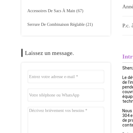
Anné
Accessoires De Sacs À Main
(67)
Serrure De Combinaison Réglable
(21)
P.c. 
Laissez un message.
Intr
Shenz
Le dé
de l'
pende
couvr
équip
techn
Nous 
304 e
de pr
conti