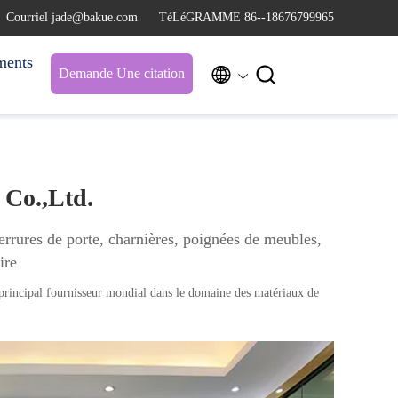
Courriel jade@bakue.com
TéLéGRAMME 86--18676799965
ments


Demande Une citation
Co.,Ltd.
rures de porte, charnières, poignées de meubles,
oire
rincipal fournisseur mondial dans le domaine des matériaux de