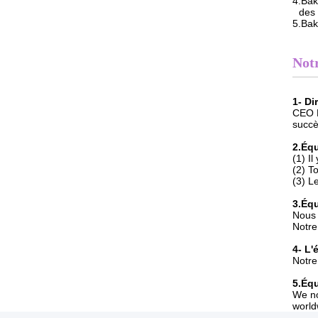
4.Bak
des 
5.Bak
Not
1- Di
CEO B
succè
2.Éq
(1) I
(2) T
(3) L
3.Éq
Nous 
Notre
4- L'
Notre
5.Équ
We no
world