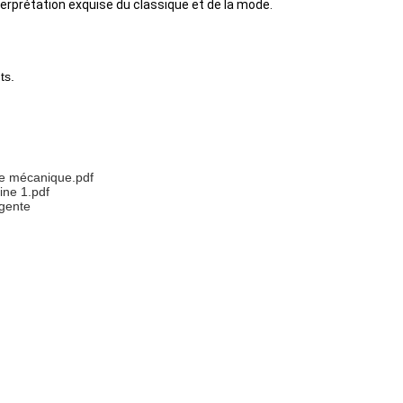
nterprétation exquise du classique et de la mode.
ts.
te mécanique.pdf
ine 1.pdf
igente