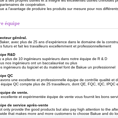
ue a ses propres usines et a intégré les excellentes usines chinoises po
partenaires de coopération.
ue a l'avantage de produire les produits sur mesure pour nos différents 
re équipe
recteur général.
aker, avec plus de 25 ans d'expérience dans le domaine de la construct
s futurs et fait les travailleurs excellemment et professionnellement
uipe R&D
l y a plus de 10 ingénieurs supérieurs dans notre équipe de R & D
ous nos ingénieurs ont un baccalauréat ou plus
es ingénieurs du logiciel et du matériel font de Bakue un professionnel
uipe QC
avons une excellente et professionnelle équipe de contrôle qualité et d
 équipe QC compte plus de 25 travailleurs, dont QE, FQC, IQC, IPQC 
équipe de vente.
 excellente et expérimentée équipe de vente vous fournit les bons serv
ipe de service après-vente
t only provide the good products but also pay high attention to the aft
wide that makes more and more customers to choose Bakue and do lon