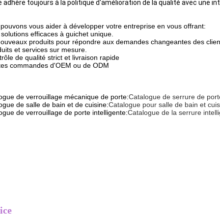
 adhère toujours à la politique d'amélioration de la qualité avec une i
pouvons vous aider à développer votre entreprise en vous offrant:
 solutions efficaces à guichet unique.
nouveaux produits pour répondre aux demandes changeantes des clien
duits et services sur mesure.
rôle de qualité strict et livraison rapide
tites commandes d'OEM ou de ODM
ogue de verrouillage mécanique de porte:
Catalogue de serrure de por
ogue de salle de bain et de cuisine:
Catalogue pour salle de bain et cuis
ogue de verrouillage de porte intelligente:
Catalogue de la serrure intell
ice