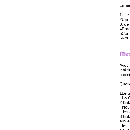
Le se
1- Un
2Une 
3. de
4Prod
5Contr
6Nous
His
Avec 
intér
chois
Quell
1Le q
La 
2.Bak
Nous
les
3.Bak
aux e
les 