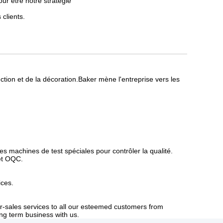
ur être notre stratégie
clients.
ion et de la décoration.Baker mène l'entreprise vers les
es machines de test spéciales pour contrôler la qualité.
et OQC.
ices.
er-sales services to all our esteemed customers from
g term business with us.