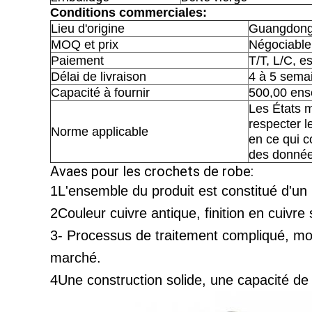
Conditions commerciales:
Lieu d'origine
Guangdong
MOQ et prix
Négociable
Paiement
T/T, L/C, e
Délai de livraison
4 à 5 sema
Capacité à fournir
500,00 ens
Les États 
respecter l
Norme applicable
en ce qui c
des donnée
Avaes pour les crochets de robe:
1L'ensemble du produit est constitué d'un ma
2Couleur cuivre antique, finition en cuivre 
3- Processus de traitement compliqué, motif
marché.
4Une construction solide, une capacité de