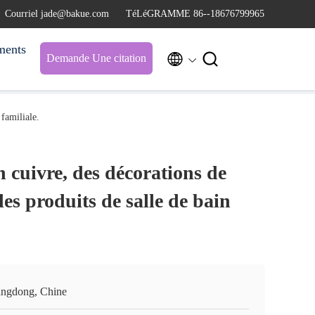
Courriel jade@bakue.com
TéLéGRAMME 86--18676799965
ments


Demande Une citation
 familiale.
n cuivre, des décorations de
des produits de salle de bain
ngdong, Chine