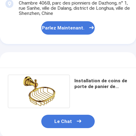
Chambre 406B, parc des pionniers de Dazhong, n° 1,
À propos de nous
rue Sanhe, ville de Dalang, district de Longhua, ville de
Shenzhen, Chine
visite de l'usine
Parlez Maintenant.
Contrôle de la qualité
Nous contacter
Nouvelles
Les affaires
Installation de coins de
porte de panier de
douche de salle de bain
Serrure de porte de mortaise
Fermeture de porte en acier inoxydable
Le Chat
handlesets de porte d'entrée