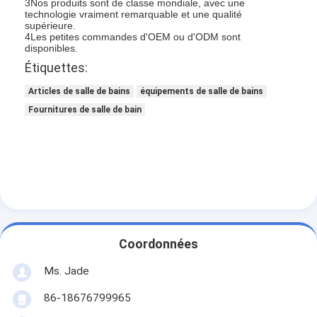
3Nos produits sont de classe mondiale, avec une
technologie vraiment remarquable et une qualité
supérieure.
4Les petites commandes d'OEM ou d'ODM sont
disponibles.
Étiquettes:
Articles de salle de bains
équipements de salle de bains
Fournitures de salle de bain
À la maison
Coordonnées
Produits
Ms. Jade
86-18676799965
Vidéos