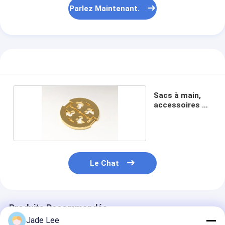
Serrure de porte intelligente
Parlez Maintenant.
Fermeture de la porte du hangar
Matériel accessoire de porte
Poignées de porte de cylindre
Fermetures tubulaires
Sacs à main,
accessoires de
luxe
Serrure d'armoire intelligente
Fermetures de porte coulissantes métalliques
Robinet d'eau intelligent
Le Chat
articles sanitaires de salle de bains
Panneaux de douche de salle de bain
Produits Recommandés
Jade Lee