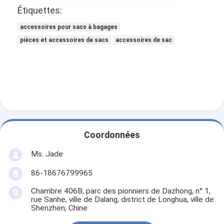
Étiquettes:
À propos de nous
accessoires pour sacs à bagages
visite de l'usine
pièces et accessoires de sacs
accessoires de sac
Contrôle de la qualité
Nous contacter
Nouvelles
Les affaires
Coordonnées
Ms. Jade
Serrure de porte de mortaise
86-18676799965
Fermeture de porte en acier inoxydable
Chambre 406B, parc des pionniers de Dazhong, n° 1,
rue Sanhe, ville de Dalang, district de Longhua, ville de
Shenzhen, Chine
handlesets de porte d'entrée