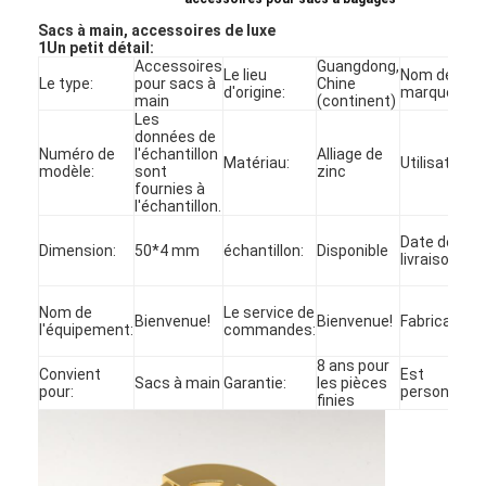
Sacs à main, accessoires de luxe
1Un petit détail:
Accessoires
Guangdong,
Le lieu
Nom de
Le type:
pour sacs à
Chine
d'origine:
marque:
main
(continent)
Les
données de
Numéro de
l'échantillon
Alliage de
Matériau:
Utilisation:
modèle:
sont
zinc
fournies à
l'échantillon.
Date de
Dimension:
50*4 mm
échantillon:
Disponible
livraison:
Nom de
Le service de
Bienvenue!
Bienvenue!
Fabricant:
l'équipement:
commandes:
8 ans pour
Convient
Est
Sacs à main
Garantie:
les pièces
pour:
personnalis
finies