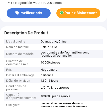
Prix：Negociable
MOQ：10 000 pièces
meilleur prix
Parlez Maintenant.
Description De Produit
Lieu d'origine
Guangdong, Chine
Nom de marque
Bakue/OEM
Les données de l'échantillon sont
Numéro de modèle
fournies à l'échantillon.
Quantité de
10 000 pièces
commande min
Prix
Negociable
Détails d'emballage
cartonné
Délai de livraison
12 à 15 jours
Conditions de
L/C, T/T, , , espèces
paiement
Capacité
100,000 pièces/mois
d'approvisionnement
,
pièces et accessoires de sacs
Surligner:
accessoires pour sacs à bagages