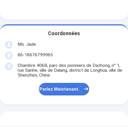
Serrure de porte intelligente
Fermeture de la porte du hangar
Matériel accessoire de porte
Coordonnées
Poignées de porte de cylindre
Ms. Jade
Fermetures tubulaires
86-18676799965
Chambre 406B, parc des pionniers de Dazhong, n° 1,
Serrure d'armoire intelligente
rue Sanhe, ville de Dalang, district de Longhua, ville de
Shenzhen, Chine
Fermetures de porte coulissantes métalliques
Parlez Maintenant.
Robinet d'eau intelligent
articles sanitaires de salle de bains
Panneaux de douche de salle de bain