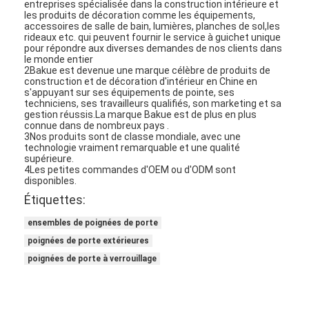
entreprises spécialisée dans la construction intérieure et
À propos de nous
les produits de décoration comme les équipements,
accessoires de salle de bain, lumières, planches de sol,les
rideaux etc. qui peuvent fournir le service à guichet unique
visite de l'usine
pour répondre aux diverses demandes de nos clients dans
le monde entier
2Bakue est devenue une marque célèbre de produits de
Contrôle de la qualité
construction et de décoration d'intérieur en Chine en
s'appuyant sur ses équipements de pointe, ses
techniciens, ses travailleurs qualifiés, son marketing et sa
Nous contacter
gestion réussis.La marque Bakue est de plus en plus
connue dans de nombreux pays .
Nouvelles
3Nos produits sont de classe mondiale, avec une
technologie vraiment remarquable et une qualité
supérieure.
Les affaires
4Les petites commandes d'OEM ou d'ODM sont
disponibles.
Étiquettes:
ensembles de poignées de porte
Serrure de porte de mortaise
poignées de porte extérieures
Fermeture de porte en acier inoxydable
poignées de porte à verrouillage
handlesets de porte d'entrée