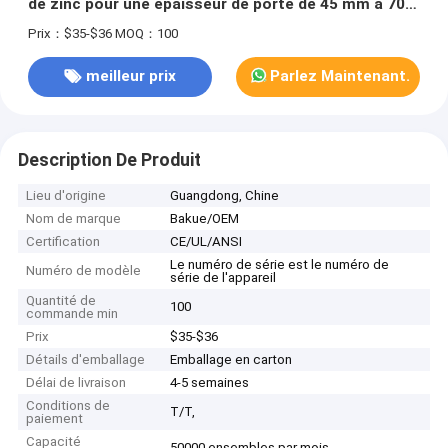
de zinc pour une épaisseur de porte de 45 mm à 70
mm
Prix：$35-$36
MOQ：100
meilleur prix
Parlez Maintenant.
Description De Produit
Lieu d'origine
Guangdong, Chine
Nom de marque
Bakue/OEM
Certification
CE/UL/ANSI
Le numéro de série est le numéro de
Numéro de modèle
série de l'appareil
Quantité de
100
commande min
Prix
$35-$36
Détails d'emballage
Emballage en carton
Délai de livraison
4-5 semaines
Conditions de
T/T,
paiement
Capacité
50000 ensembles par mois